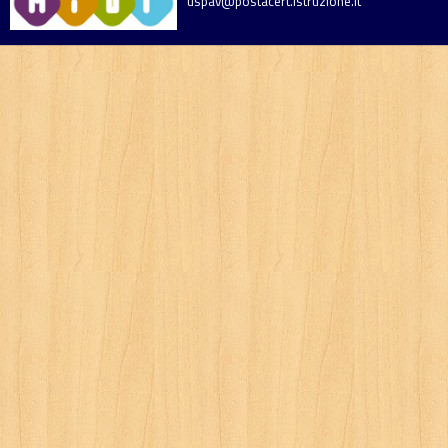
uspav@postacert.istruzione.it