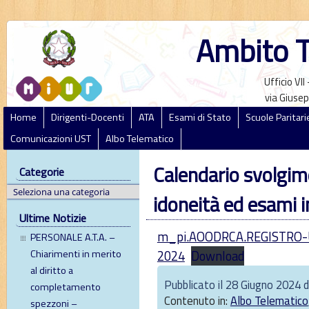
Ambito T
Ufficio VI
via Giusep
Home
Dirigenti-Docenti
ATA
Esami di Stato
Scuole Paritari
Comunicazioni UST
Albo Telematico
Calendario svolgim
Categorie
idoneità ed esami i
Ultime Notizie
m_pi.AOODRCA.REGISTRO-U
PERSONALE A.T.A. –
2024
Download
Chiarimenti in merito
al diritto a
Pubblicato il 28 Giugno 2024 
completamento
Contenuto in:
Albo Telematico
spezzoni –