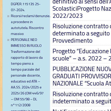
definitivo ai sensi del
DGPER.115135 25-
ScolasticiProgetto Nazi
07-2024.
2022/2023
Ricorsi/reclami/denunzie/diffide
a procedere in
Risoluzione contratto 
autotutela. Riscontro
determinato a seguito
massivo
Provvedimento
PERSONALE NEO
IMMESSO IN RUOLO
Progetto “Educazione F
Trasformazione del
scuole” – a.s. 2022 –
rapporto di lavoro da
tempo pieno a
PUBBLICAZIONE NUOV
tempo parziale del
GRADUATI PROVVISOR
personale docente,
NAZIONALE “Scuola Att
educativo ed ATA –
AA.SS. 2024/2025 e
Risoluzione contratto 
2025/26 (OM 446/97
indeterminato a segui
– OM 55/98 – DL
n°112/2008