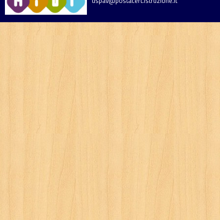
uspav@postacert.istruzione.it