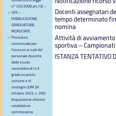
Notificazione ricorso 
convertito in legge
n°133/2008 art.73) –
Docenti assegnatari deg
GPS –
tempo determinato fin
PUBBLICAZIONE
nomina
GRADUATORIE
INCROCIATE.
Attività di avviamento 
Procedura
sportiva – Campionati
concorsuale per
l’accesso ai ruoli del
ISTANZA TENTATIVO D
personale docente
della scuola
secondaria di I e II
grado su posto
comune e di
sostegno (DM 26
ottobre 2023, n. 205)
Acquisizione ulteriori
candidature
commissione