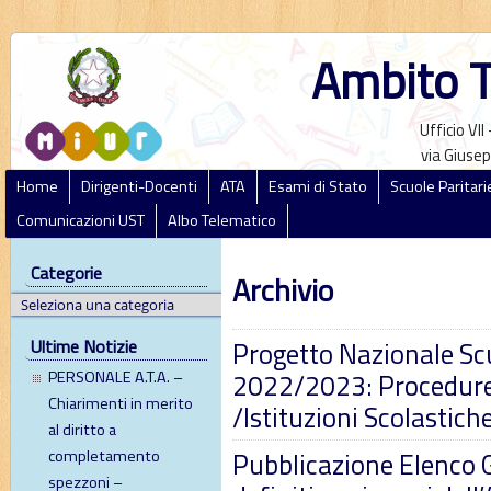
Ambito T
Ufficio VI
via Giusep
Home
Dirigenti-Docenti
ATA
Esami di Stato
Scuole Paritari
Comunicazioni UST
Albo Telematico
Categorie
Archivio
Progetto Nazionale Scu
Ultime Notizie
2022/2023: Procedure
PERSONALE A.T.A. –
Chiarimenti in merito
/Istituzioni Scolastiche
al diritto a
Pubblicazione Elenco 
completamento
spezzoni –