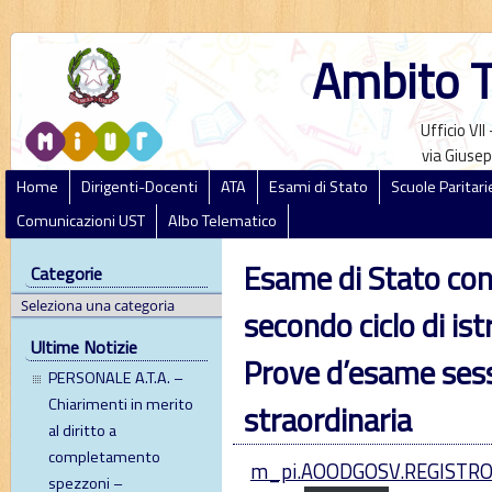
Ambito T
Ufficio VI
via Giusep
Home
Dirigenti-Docenti
ATA
Esami di Stato
Scuole Paritari
Comunicazioni UST
Albo Telematico
Esame di Stato con
Categorie
secondo ciclo di is
Ultime Notizie
Prove d’esame sess
PERSONALE A.T.A. –
Chiarimenti in merito
straordinaria
al diritto a
completamento
m_pi.AOODGOSV.REGISTRO-
spezzoni –