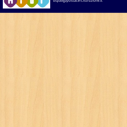
uspav@postacert.istruzione.it