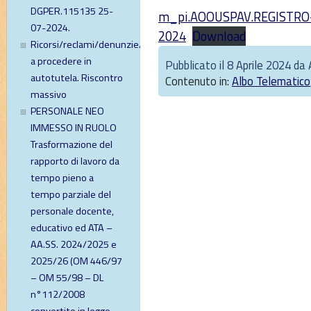
DGPER.115135 25-
m_pi.AOOUSPAV.REGISTRO-
07-2024.
2024
Download
Ricorsi/reclami/denunzie/diffide
a procedere in
Pubblicato il 8 Aprile 2024 da
autotutela. Riscontro
Contenuto in:
Albo Telematico
massivo
PERSONALE NEO
IMMESSO IN RUOLO
Trasformazione del
rapporto di lavoro da
tempo pieno a
tempo parziale del
personale docente,
educativo ed ATA –
AA.SS. 2024/2025 e
2025/26 (OM 446/97
– OM 55/98 – DL
n°112/2008