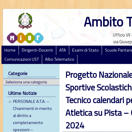
Ambito T
Ufficio VI
via Giusep
Home
Dirigenti-Docenti
ATA
Esami di Stato
Scuole Paritari
Comunicazioni UST
Albo Telematico
Progetto Nazional
Categorie
Sportive Scolastic
Ultime Notizie
Tecnico calendari pe
PERSONALE A.T.A. –
Chiarimenti in merito
Atletica su Pista –
al diritto a
2024
completamento
spezzoni –