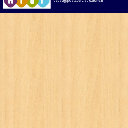
uspav@postacert.istruzione.it