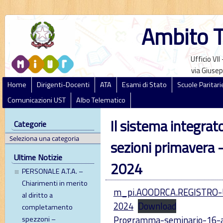
Ambito T
Ufficio VI
via Giusep
Home
Dirigenti-Docenti
ATA
Esami di Stato
Scuole Paritari
Comunicazioni UST
Albo Telematico
Il sistema integrat
Categorie
sezioni primavera –
Ultime Notizie
2024
PERSONALE A.T.A. –
Chiarimenti in merito
m_pi.AOODRCA.REGISTRO-U
al diritto a
2024
Download
completamento
Programma-seminario-16-a
spezzoni –