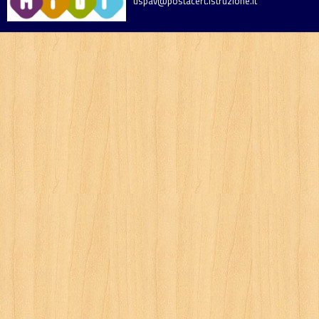
uspav@postacert.istruzione.it