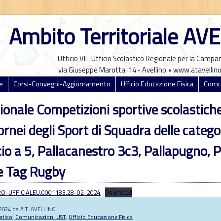
Ambito Territoriale AV
Ufficio VII -Ufficio Scolastico Regionale per la Campa
via Giuseppe Marotta, 14 - Avellino • www.atavellino
e
Corsi-Convegni-Aggiornamento
Ufficio Educazione Fisica
Comun
onale Competizioni sportive scolastich
nei degli Sport di Squadra delle categor
lcio a 5, Pallacanestro 3c3, Pallapugno, P
 e Tag Rugby
O-UFFICIALEU.0001183.28-02-2024
Download
 2024 da A.T. AVELLINO
atico
,
Comunicazioni UST
,
Ufficio Educazione Fisica