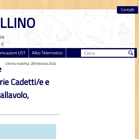
Contatti
ELLINO
nia
.it
icazioni UST
Albo Telematico
Ultima modifica: 28 Febbraio 2024
e
ie Cadetti/e e
allavolo,