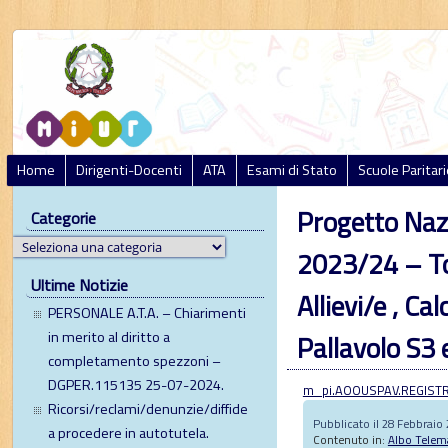
Home
Dirigenti-Docenti
ATA
Esami di Stato
Scuole Paritari
Progetto Nazi
Categorie
2023/24 – Tor
Ultime Notizie
Allievi/e , Ca
PERSONALE A.T.A. – Chiarimenti
in merito al diritto a
Pallavolo S3
completamento spezzoni –
DGPER.115135 25-07-2024.
m_pi.AOOUSPAV.REGISTR
Ricorsi/reclami/denunzie/diffide
Pubblicato il 28 Febbraio
a procedere in autotutela.
Contenuto in:
Albo Telem