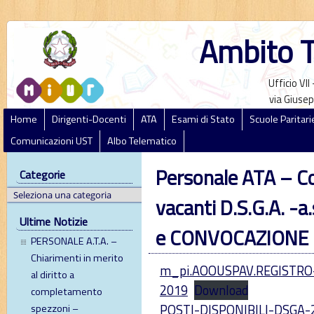
Ambito T
Ufficio VI
via Giusep
Home
Dirigenti-Docenti
ATA
Esami di Stato
Scuole Paritari
Comunicazioni UST
Albo Telematico
Personale ATA – Co
Categorie
vacanti D.S.G.A. 
Ultime Notizie
e CONVOCAZIONE
PERSONALE A.T.A. –
Chiarimenti in merito
m_pi.AOOUSPAV.REGISTRO-
al diritto a
2019
Download
completamento
POSTI-DISPONIBILI-DSGA-
spezzoni –