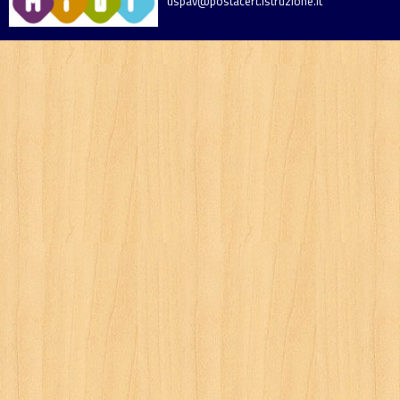
uspav@postacert.istruzione.it